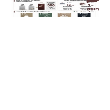
คุยกับเรา
NSTRU ก้าวสู่มหาวิทยาลัยแห่งความยั่งยืนระดับโลก
เอกสารเผยแพร่
/
แจ้งเรื่องร้องเรียน
/
แนะนำ ติชม สอบถาม
/
สอบถาม
ข้อมูลเพิ่มเติม
มหาวิทยาลัยราชภัฏนครศรีธรรมราช
1 ม. 4 ต.ท่างิ้ว อ.เมืองนครศรีธรรมราช จ.นครศรีธรรมราช 80280
โทร. 075-392039 แฟ็กซ์. 075-392031 อีเมล. saraban@nstru.ac.th
เปิดระบบลงทะเบียนบัณฑิตเข้าร่วมพิธีพระราชทานปริญญา
หน้าแรก
/
หมายเลขโทรศัพท์ภายใน
/
ค้นหาบุคลากร
บัตร มหาวิทยาลัยราชภัฏนครศรีธรรมราช ประจำปี 2569