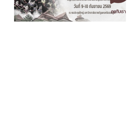
คุยกับเรา
พิธีพระราชทานปริญญาบัตรมหาวิทยาลัยราชภัฏเขตภาคใต้
วันที่ 9-10 กันยายน 2569
เอกสารเผยแพร่
/
แจ้งเรื่องร้องเรียน
/
แนะนำ ติชม สอบถาม
/
สอบถาม
ข้อมูลเพิ่มเติม
มหาวิทยาลัยราชภัฏนครศรีธรรมราช
1 ม. 4 ต.ท่างิ้ว อ.เมืองนครศรีธรรมราช จ.นครศรีธรรมราช 80280
โทร. 075-392039 แฟ็กซ์. 075-392031 อีเมล. saraban@nstru.ac.th
มรภ.นศ. คว้าแชมป์บาสเกตบอลหญิงภาคใต้ ศึก est Cola
3x3 Basketball U-League 2026 ทะยานสู่รอบชิงแชมป์
ประเทศ
หน้าแรก
/
หมายเลขโทรศัพท์ภายใน
/
ค้นหาบุคลากร