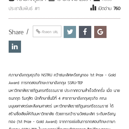
ประชาสัมพันธ์ #1
เปิดอ่าน
760
Share /
คัดลอก URL
ศ.ภาษาอังกฤษธุรกิจ NSTRU คว้าชนะเลิศเหรียญทอง 1st Prize - Gold
Award การทดสอบทักษะภาษาอังกฤษ SSRU-TEP
มหาวิทยาลัยราชภัฏนครศรีธรรมราช ประกาศความสำเร็จอีกครั้ง เมื่อ นาย
ธนกฤต ริมดุสิต นักศึกษาชั้นปีที่ 4 สาขาภาษาอังกฤษธุรกิจ คณะ
มนุษยศาสตร์และสังคมศาสตร์ มหาวิทยาลัยราชภัฏนครศรีธรรมราช ได้
สร้างชื่อเสียงให้กับมหาวิทยาลัย ด้วยการคว้ารางวัลชนะเลิศ ระดับเหรียญ
ทอง (1st Prize - Gold Award) จากการแข่งขันการทดสอบทักษะภาษา
อังกฤษ SSRU-TEP ในงานแลกเปลี่ยนทางวิชาการและศิลปวัฒนธรรม