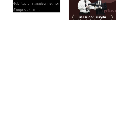
คุยกับเรา
ดูรูปทั้งหมด (8 รูป)
เอกสารเผยแพร่
/
แจ้งเรื่องร้องเรียน
/
แนะนำ ติชม สอบถาม
/
สอบถาม
คำสำคัญ
ข้อมูลเพิ่มเติม
prize gold award
ssru tep
มหาวิทยาลัยราชภัฏนครศรีธรรมราช
1 ม. 4 ต.ท่างิ้ว อ.เมืองนครศรีธรรมราช จ.นครศรีธรรมราช 80280
โทร. 075-392039 แฟ็กซ์. 075-392031 อีเมล. saraban@nstru.ac.th
ข่าวที่เกี่ยวข้อง
หน้าแรก
/
หมายเลขโทรศัพท์ภายใน
/
ค้นหาบุคลากร