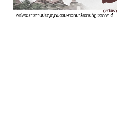
คุยกับเรา
พิธีพระราชทานปริญญาบัตรมหาวิทยาลัยราชภัฏเขตภาคใต้
วันที่ 9-10 กันยายน 2569
เอกสารเผยแพร่
/
แจ้งเรื่องร้องเรียน
/
แนะนำ ติชม สอบถาม
/
สอบถาม
ข้อมูลเพิ่มเติม
มหาวิทยาลัยราชภัฏนครศรีธรรมราช
1 ม. 4 ต.ท่างิ้ว อ.เมืองนครศรีธรรมราช จ.นครศรีธรรมราช 80280
มรภ.นศ. คว้าแชมป์บาสเกตบอลหญิงภาคใต้ ศึก est Cola
โทร. 075-392039 แฟ็กซ์. 075-392031 อีเมล. saraban@nstru.ac.th
3x3 Basketball U-League 2026 ทะยานสู่รอบชิงแชมป์
ประเทศ
หน้าแรก
/
หมายเลขโทรศัพท์ภายใน
/
ค้นหาบุคลากร