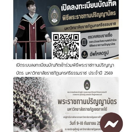
เปิดระบบลงทะเบียนบัณฑิตเข้าร่วมพิธีพระราชทานปริญญา
บัตร มหาวิทยาลัยราชภัฏนครศรีธรรมราช ประจำปี 2569