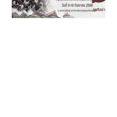
คุยกับเรา
พิธีพระราชทานปริญญาบัตรมหาวิทยาลัยราชภัฏเขตภาคใต้
วันที่ 9-10 กันยายน 2569
เอกสารเผยแพร่
/
แจ้งเรื่องร้องเรียน
/
แนะนำ ติชม สอบถาม
/
สอบถาม
ข้อมูลเพิ่มเติม
มหาวิทยาลัยราชภัฏนครศรีธรรมราช
1 ม. 4 ต.ท่างิ้ว อ.เมืองนครศรีธรรมราช จ.นครศรีธรรมราช 80280
โทร. 075-392039 แฟ็กซ์. 075-392031 อีเมล. saraban@nstru.ac.th
มรภ.นศ. คว้าแชมป์บาสเกตบอลหญิงภาคใต้ ศึก est Cola
3x3 Basketball U-League 2026 ทะยานสู่รอบชิงแชมป์
ประเทศ
หน้าแรก
/
หมายเลขโทรศัพท์ภายใน
/
ค้นหาบุคลากร