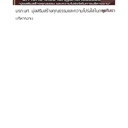
มรภ.นศ. มุ่งเสริมสร้างคุณธรรมและความโปร่งใสในการ
คุยกับเรา
บริหารงาน
เอกสารเผยแพร่
/
แจ้งเรื่องร้องเรียน
/
แนะนำ ติชม สอบถาม
/
สอบถาม
ข้อมูลเพิ่มเติม
มหาวิทยาลัยราชภัฏนครศรีธรรมราช
มรภ.นศ. ร่วมประชุม MHESI ITA Clinic ครั้งที่ 1 เพื่อยก
1 ม. 4 ต.ท่างิ้ว อ.เมืองนครศรีธรรมราช จ.นครศรีธรรมราช 80280
ระดับความโปร่งใสและตรวจสอบได้ในการดำเนินงาน
โทร. 075-392039 แฟ็กซ์. 075-392031 อีเมล. saraban@nstru.ac.th
หน้าแรก
/
หมายเลขโทรศัพท์ภายใน
/
ค้นหาบุคลากร