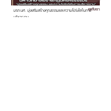
คุยกับเรา
มรภ.นศ. มุ่งเสริมสร้างคุณธรรมและความโปร่งใสในการ
บริหารงาน
เอกสารเผยแพร่
/
แจ้งเรื่องร้องเรียน
/
แนะนำ ติชม สอบถาม
/
สอบถาม
ข้อมูลเพิ่มเติม
มหาวิทยาลัยราชภัฏนครศรีธรรมราช
มรภ.นศ. ร่วมประชุม MHESI ITA Clinic ครั้งที่ 1 เพื่อยก
1 ม. 4 ต.ท่างิ้ว อ.เมืองนครศรีธรรมราช จ.นครศรีธรรมราช 80280
ระดับความโปร่งใสและตรวจสอบได้ในการดำเนินงาน
โทร. 075-392039 แฟ็กซ์. 075-392031 อีเมล. saraban@nstru.ac.th
หน้าแรก
/
หมายเลขโทรศัพท์ภายใน
/
ค้นหาบุคลากร