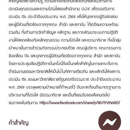
สำคัญเพื่อสร้างความรู้ ความเข้าใจเกี่ยวกับหลักเกณฑ์และแนวทางการ
ประเมินคุณธรรมและความโปร่งใสของสำนักงาน ป.ป.ช. เพื่อรองรับการ
ประเมิน ITA ประจำปีงบประมาณ พ.ศ. 2569 เพื่อให้บุคลากรผู้รับผิดชอบ
และผู้มีส่วนเกี่ยวข้องจากทุกคณะ สำนัก และสถาบัน ได้เตรียมความพร้อม
ร่วมกัน ทั้งด้านการจัดทำข้อมูล หลักฐาน และการพัฒนาระบบการปฏิบัติ
งานให้สอดคล้องกับหลักคุณธรรม ความโปร่งใส และธรรมาภิบาล ทั้งนี้กลุ่ม
เป้าหมายในการเข้าร่วมกิจกรรมประกอบด้วย คณะผู้บริหาร คณะกรรมการ
ขับเคลื่อน ITA และบุคลากรผู้มีส่วนเกี่ยวข้องจากทุกคณะ สำนัก และสถาบัน
โดยการประชุมเชิงปฏิบัติการในครั้งนี้ถือเป็นกลไกสำคัญในการยกระดับการ
ดำเนินงานของมหาวิทยาลัยให้เป็นไปในทิศทางเดียวกัน และผลักดันให้ผลการ
ประเมิน ITA ของมหาวิทยาลัยราชภัฏนครศรีธรรมราช ประจำปีงบประมาณ
พ.ศ. 2569 บรรลุผลตามเป้าหมายที่กำหนดไว้ อันจะสะท้อนถึงมาตรฐานการ
บริหารงานที่โปร่งใส มีธรรมาภิบาล และเป็นที่ยอมรับของสังคมต่อไป
ชมภาพเพิ่มเติมทาง
https://www.facebook.com/share/p/18V1YVPaWD/
คำสำคัญ