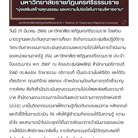
วันนี้ (11 มีนาคม 2569) มหาวิทยาลัยราชภัฏนครศรีธรรมราช โดยส่วน
มาตรฐานและประกันคุณภาพการศึกษา จัดกิจกรรมประชุมเชิงปฏิบัติการ
“ยกระดับค่าคะแนนการประเมินคุณธรรมและความโปร่งใสในการดำเนินงาน
ของหน่วยงานภาครัฐ (ITA) มหาวิทยาลัยราชภัฏนครศรีธรรมราช ประจำ
ปีงบประมาณ พ.ศ. 2569” ณ ห้องประชุมนิลพยัคฆ์ สำนักงานอธิการบดี
โดยมี ดร.สมปอง รักษาธรรม อธิการบดี เป็นประธานในพิธีเปิด และได้รับ
เกียรติจาก คุณอภิรักษ์ แสงทอง เจ้าพนักงานป้องกันการทุจริตชำนาญ
การพิเศษ สังกัดสำนักประเมินคุณธรรมความโปร่งใสและส่งเสริมธรรมาภิ
บาล สำนักงานคณะกรรมการป้องกันและปราบปรามการทุจริตแห่งชาติ
(ป.ป.ช.) มาเป็นวิทยากรบรรยายให้ความรู้เกี่ยวกับกรอบแนวทาง หลักเกณฑ์
และตัวชี้วัดในการประเมิน ITA เพื่อให้ผู้เข้าร่วมกิจกรรมได้รับความรู้ ความ
เข้าใจ และสามารถนำไปประยุกต์ใช้ในการพัฒนาการดำเนินงานของหน่วย
งานให้มีประสิทธิภาพมากยิ่งขึ้น การจัดกิจกรรมครั้งนี้มีวัตถุประสงค์ที่