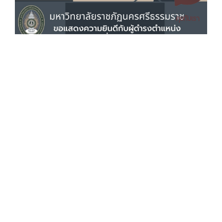
คุยกับเรา
เอกสารเผยแพร่
/
แจ้งเรื่องร้องเรียน
/
แนะนำ ติชม สอบถาม
/
สอบถาม
ข้อมูลเพิ่มเติม
มหาวิทยาลัยราชภัฏนครศรีธรรมราช
1 ม. 4 ต.ท่างิ้ว อ.เมืองนครศรีธรรมราช จ.นครศรีธรรมราช 80280
โทร. 075-392039 แฟ็กซ์. 075-392031 อีเมล. saraban@nstru.ac.th
หน้าแรก
/
หมายเลขโทรศัพท์ภายใน
/
ค้นหาบุคลากร