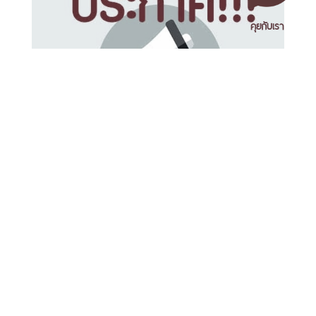
คุยกับเรา
ประกาศ เลื่อนการสอบวัดประมวลผลความรู้ด้าน
คอมพิวเตอร์และภาษาอังกฤษ เพิ่มเติม ในวันที่ 4
เอกสารเผยแพร่
/
แจ้งเรื่องร้องเรียน
/
แนะนำ ติชม สอบถาม
/
สอบถาม
ธันวาคม 2563
ข้อมูลเพิ่มเติม
มหาวิทยาลัยราชภัฏนครศรีธรรมราช
1 ม. 4 ต.ท่างิ้ว อ.เมืองนครศรีธรรมราช จ.นครศรีธรรมราช 80280
โทร. 075-392039 แฟ็กซ์. 075-392031 อีเมล. saraban@nstru.ac.th
หน้าแรก
/
หมายเลขโทรศัพท์ภายใน
/
ค้นหาบุคลากร