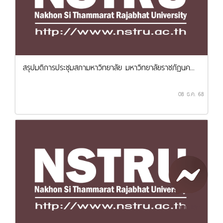
สรุปมติการประชุมสภามหาวิทยาลัย มหาวิทยาลัยราชภัฏนค...
08 ธ.ค. 68
คุยกับเรา