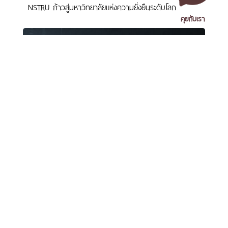
NSTRU ก้าวสู่มหาวิทยาลัยแห่งความยั่งยืนระดับโลก
คุยกับเรา
เอกสารเผยแพร่
/
แจ้งเรื่องร้องเรียน
/
แนะนำ ติชม สอบถาม
/
สอบถาม
ข้อมูลเพิ่มเติม
เปิดระบบลงทะเบียนบัณฑิตเข้าร่วมพิธีพระราชทานปริญญา
มหาวิทยาลัยราชภัฏนครศรีธรรมราช
บัตร มหาวิทยาลัยราชภัฏนครศรีธรรมราช ประจำปี 2569
1 ม. 4 ต.ท่างิ้ว อ.เมืองนครศรีธรรมราช จ.นครศรีธรรมราช 80280
โทร. 075-392039 แฟ็กซ์. 075-392031 อีเมล. saraban@nstru.ac.th
หน้าแรก
/
หมายเลขโทรศัพท์ภายใน
/
ค้นหาบุคลากร