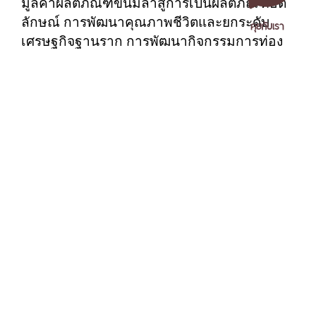
มูลค่าผลิตภัณฑ์ขนมลาสู่การเป็นผลิตภัณฑ์อัต
ลักษณ์ การพัฒนาคุณภาพชีวิตและยกระดับ
คุยกับเรา
เศรษฐกิจฐานราก การพัฒนากิจกรรมการท่อง
เที่ยว การพัฒนาระบบบัญชีและการบริหาร
จัดการกองทุนสวัสดิการชุมชนโซนลุ่มน้ำคลอง
กลาย ส่งผลให้มีการกระจายรายได้ภายในและ
นอกชุมชน และโครงการยกระดับการเรียนรู้
ด้านการอ่าน การเขียนและการคิดวิเคราะห์ของ
นักเรียนระดับการศึกษาขั้นพื้นฐาน ทำให้
เอกสารเผยแพร่
/
แจ้งเรื่องร้องเรียน
/
แนะนำ ติชม สอบถาม
/
สอบถาม
นักเรียนมีความสามารถในการอ่านและการ
ข้อมูลเพิ่มเติม
เขียนอยู่ในระดับดี
มหาวิทยาลัยราชภัฏนครศรีธรรมราช
ชมภาพทั้งหมดได้
1 ม. 4 ต.ท่างิ้ว อ.เมืองนครศรีธรรมราช จ.นครศรีธรรมราช 80280
ทาง
https://www.facebook.com/media/set/?
โทร. 075-392039 แฟ็กซ์. 075-392031 อีเมล. saraban@nstru.ac.th
set=a.330152749677663&type=3
คำสำคัญ
หน้าแรก
/
หมายเลขโทรศัพท์ภายใน
/
ค้นหาบุคลากร