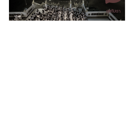
คุยกับเรา
เอกสารเผยแพร่
/
แจ้งเรื่องร้องเรียน
/
แนะนำ ติชม สอบถาม
/
สอบถาม
ข้อมูลเพิ่มเติม
มหาวิทยาลัยราชภัฏนครศรีธรรมราช
อัลบั้มรูปภาพ
1 ม. 4 ต.ท่างิ้ว อ.เมืองนครศรีธรรมราช จ.นครศรีธรรมราช 80280
โทร. 075-392039 แฟ็กซ์. 075-392031 อีเมล. saraban@nstru.ac.th
หน้าแรก
/
หมายเลขโทรศัพท์ภายใน
/
ค้นหาบุคลากร