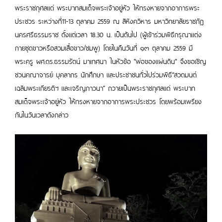
พระราชกุศลแด่ พระบาทสมเด็จพระเจ้าอยู่หัว ให้ทรงหายจากอาการพระ
ประชวร ระหว่างที่11-13 ตุลาคม 2559 ณ สิหิงควิหาร มหาวิทยาลัยราชภัฏ
นครศรีธรรมราช ตั้งแต่เวลา 18.30 น. เป็นต้นไป (ผู้เข้าร่วมพิธีกรุณาแต่ง
กายชุดขาวหรือสวมเสื้อขาว/ชมพู) โดยในคืนวันที่ ๑๓ ตุลาคม 2559 มี
พระครู ผศ.ดร.ธรรมรัตน์ มาเทศนา ในหัวข้อ "พ่อของแผ่นดิน" จึงขอเชิญ
ชวนคณาจารย์ บุคลากร นักศึกษา และประชาชนทั่วไปร่วมพิธี“สวดมนต์
เฉลิมพระเกียรติฯ และเจริญภาวนา” ถวายเป็นพระราชกุศลแด่ พระบาท
สมเด็จพระเจ้าอยู่หัว ให้ทรงหายจากอาการพระประชวร โดยพร้อมเพรียง
กันในวันเวลาดังกล่าว