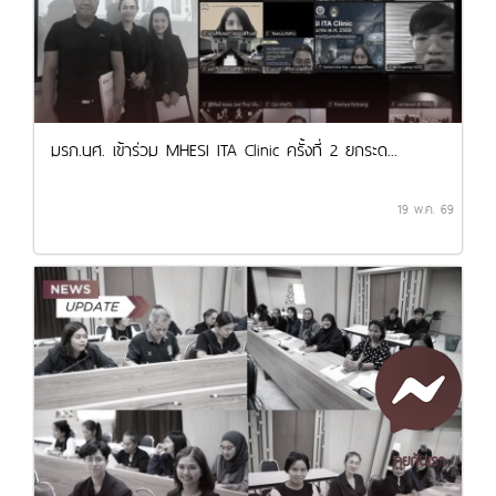
มรภ.นศ. เข้าร่วม MHESI ITA Clinic ครั้งที่ 2 ยกระด...
19 พ.ค. 69
คุยกับเรา