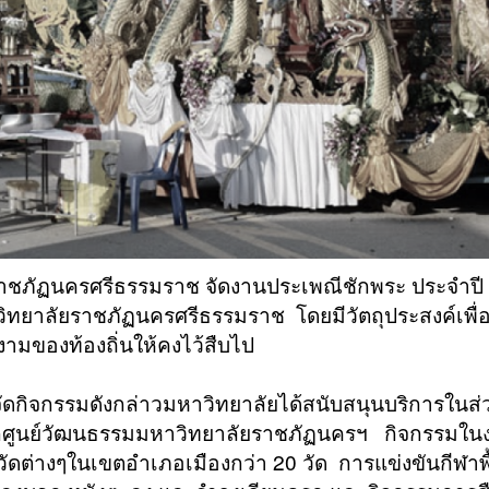
ราชภัฏนครศรีธรรมราช จัดงานประเพณีชักพระ ประจำปี
วิทยาลัยราชภัฏนครศรีธรรมราช โดยมีวัตถุประสงค์เพื่
งามของท้องถิ่นให้คงไว้สืบไป
จัดกิจกรรมดังกล่าวมหาวิทยาลัยได้สนับสนุนบริการในส
กศูนย์วัฒนธรรมมหาวิทยาลัยราชภัฏนครฯ กิจกรรมใน
ต่างๆในเขตอำเภอเมืองกว่า 20 วัด การแข่งขันกีฬาพื