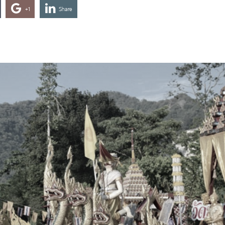
+1
Share