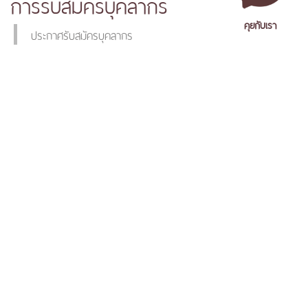
การรับสมัครบุคลากร
คุยกับเรา
ประกาศรับสมัครบุคลากร
เอกสารเผยแพร่
/
แจ้งเรื่องร้องเรียน
/
แนะนำ ติชม สอบถาม
/
สอบถาม
ข้อมูลเพิ่มเติม
มหาวิทยาลัยราชภัฏนครศรีธรรมราช
1 ม. 4 ต.ท่างิ้ว อ.เมืองนครศรีธรรมราช จ.นครศรีธรรมราช 80280
โทร. 075-392039 แฟ็กซ์. 075-392031 อีเมล. saraban@nstru.ac.th
หน้าแรก
/
หมายเลขโทรศัพท์ภายใน
/
ค้นหาบุคลากร